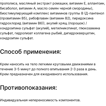
прополиса, масляный экстракт ромашки, витамин Е, аллантоин,
бисаболол, витамин А, масло семян черной смородины),
биостимулирующий комплекс витаминов группы В (Д-пантенол
(провитамин B5), рибофлавин (витамин B2), пиридоксина
гидрохлорид (витамин В6)), акулий хрящ (порошок) /
хондроитина сульфат (акулий), метилникотинат, глюкозамина
сульфат, гидролизат коллагена рыбий, дигидрокверцетин,
хондроитин сульфат.
Способ применения:
Крем нано­сить на тело легкими круговыми движениями в
течение 3-5 минут до полного впитывания 2-3 раза в день.
Крем предназначен для ежедневного использования.
Противопоказания:
Индивиду­альная непереносимость компо­нентов.