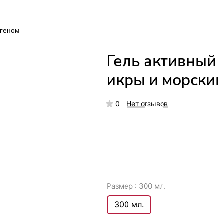
агеном
Гель активный 
икры и морски
0
Нет отзывов
Размер :
300 мл.
300 мл.