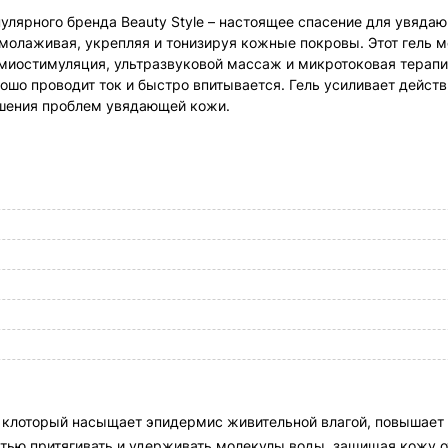
пулярного бренда Beauty Style – настоящее спасение для увяд
омолаживая, укрепляя и тонизируя кожные покровы. Этот гель 
миостимуляция, ультразвуковой массаж и микротоковая терапи
шо проводит ток и быстро впитывается. Гель усиливает действ
ешения проблем увядающей кожи.
т, клоторый насыщает эпидермис живительной влагой, повышает
тью притягивать и удерживать молекулы воды, защищая кожу о