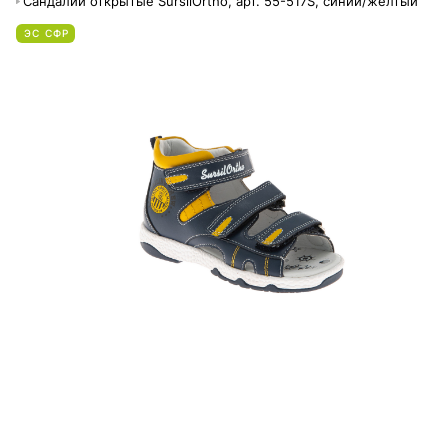
Сандалии открытые SursilOrtho, арт. 55-517S, синий/желтый
ЭС СФР