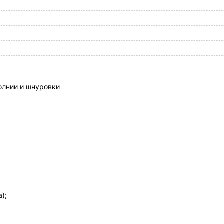
олнии и шнуровки
);