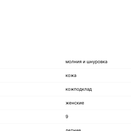
молния и шнуровка
кожа
кожподклад
женские
9
летние