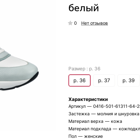
белый
0
Нет отзывов
Размер :
р. 36
р. 36
р. 37
р. 39
Характеристики
Артикул
—
0416-501-61311-64-
Застежка
—
молния и шнуровка
Материал верха
—
кожа
Материал подклада
—
кожподк
Пол
—
женские