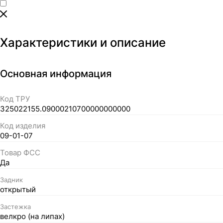
Характеристики и описание
Основная информация
Код ТРУ
325022155.09000210700000000000
Код изделия
09-01-07
Товар ФСС
Да
Задник
открытый
Застежка
велкро (на липах)