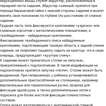
абдукционных мышц служит абдуктор, расположенный в
передней части сидения. Абдуктор съемный, крепится при
помощи барашковой гайки с нижней стороны сидения и может
менять свое положение по глубине (по расстоянию от спинки)
сидения.
Грудная часть тела фиксируется креплением «уздечка» или
съемным корсетом с металлическими планшетками, а
тазобедренная - набедренным креплением.
Фиксирование тазобедренного пояса набедренным
креплением, подтягивающим тазовую область к задней спинке
сидения, не позволяют пациенту сидеть на крестце, что в свою
очередь, предупреждает «круглую спину».
К сидению может прилагаться столик на липучках,
прикрепляемый к подлокотникам. В такой модификации на
подлокотниках крепится липучка «петля». Столик может быть
выдвижной. При гиперкинезах у ребенка устанавливаются
дополнительные приспособления на столешнице, например
вертикальные или горизонтальные ручки, прорези для
фиксации одной руки, а также дополнительные петли к
подножке для более жесткой фиксации голеностопных
суставов.
Опора может изготавливаться с анатомической спинкой,