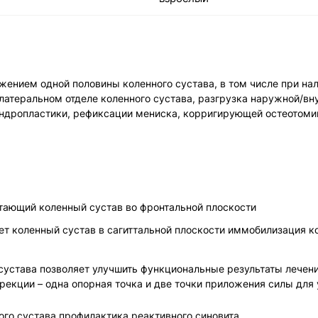
ением одной половины коленного сустава, в том числе при нал
теральном отделе коленного сустава, разгрузка наружной/внут
дропластики, рефиксации мениска, корригирующей остеотомии 
тающий коленный сустав во фронтальной плоскости
ет коленный сустав в сагиттальной плоскости иммобилизация к
 сустава позволяет улучшить функциональные результаты лечен
рекции – одна опорная точка и две точки приложения силы дл
ого сустава профилактика реактивного синовита