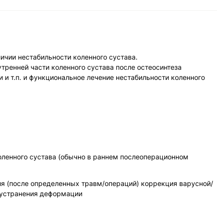
ичии нестабильности коленного сустава.
ренней части коленного сустава после остеосинтеза
и т.п. и функциональное лечение нестабильности коленного
оленного сустава (обычно в раннем послеоперационном
ия (после определенных травм/операций) коррекция варусной/
я устранения деформации