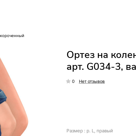
 укороченный
Ортез на коле
арт. G034-3, в
0
Нет отзывов
Размер :
р. L, правый