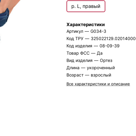
р. L, правый
Характеристики
Артикул
—
G034-3
Код ТРУ
—
325022129.0201400
Код изделия
—
08-09-39
Товар ФСС
—
Да
Вид изделия
—
Ортез
Длина
—
укороченный
Возраст
—
взрослый
Все характеристики и описание