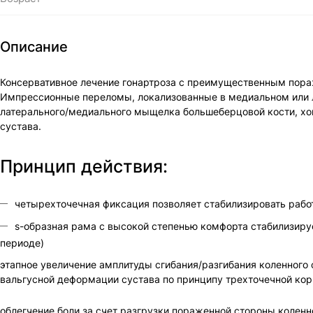
Описание
Консервативное лечение гонартроза с преимущественным пораж
Импрессионные переломы, локализованные в медиальном или ла
латерального/медиального мыщелка большеберцовой кости, хон
сустава.
Принцип действия:
четырехточечная фиксация позволяет стабилизировать рабо
s-образная рама с высокой степенью комфорта стабилизиру
периоде)
этапное увеличение амплитуды сгибания/разгибания коленного
вальгусной деформации сустава по принципу трехточечной кор
облегчение боли за счет разгрузки пораженной стороны коленн