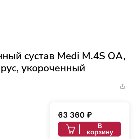
нный сустав Medi M.4S OA,
арус, укороченный
63 360 ₽
В
корзину