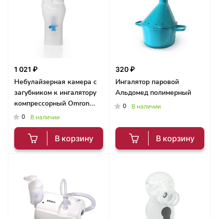
1 021 ₽
320 ₽
Небулайзерная камера с
Ингалятор паровой
загубником к ингалятору
Альдомед полимерный
компрессорный Omron
0
В наличии
C28/C29/C30
0
В наличии
В корзину
В корзину