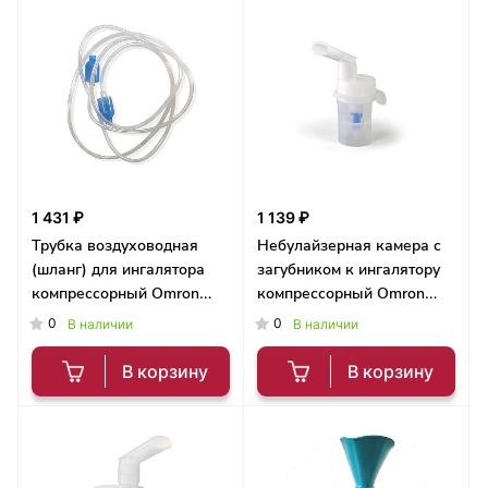
1 431 ₽
1 139 ₽
Трубка воздуховодная
Небулайзерная камера с
(шланг) для ингалятора
загубником к ингалятору
компрессорный Omron
компрессорный Omron
C28/C29/C30
C24/24 Kids
0
0
В наличии
В наличии
В корзину
В корзину