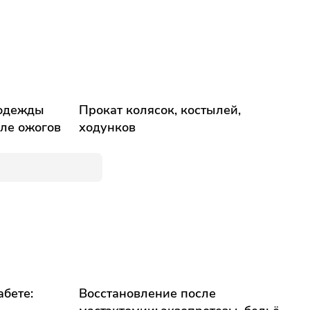
 одежды
Прокат колясок, костылей,
сле ожогов
ходунков
абете:
Восстановление после