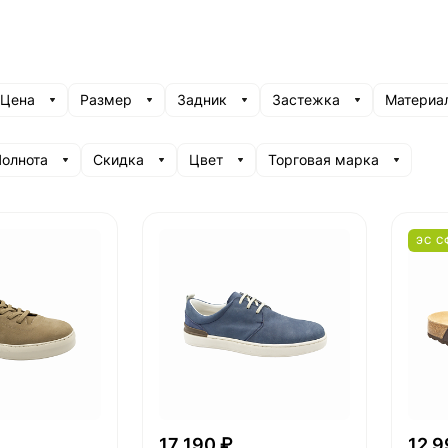
Цена
Размер
Задник
Застежка
Материа
олнота
Скидка
Цвет
Торговая марка
ЭС С
17 190 ₽
12 9