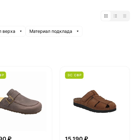
л верха
Материал подклада
ФР
ЭС СФР
90 ₽
15 190 ₽