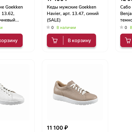
ие Goekken
Кеды мужские Goekken
Сабо
. 13.62,
Havier, арт. 13.47, синий
Benja
ичневый
(SALE)
темн
ии
0
В наличии
0
В
корзину
В корзину
11 100 ₽