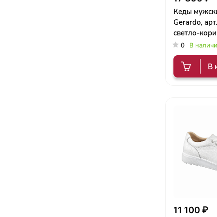
Кеды мужск
Gerardo, арт
светло-кор
(SALE)
0
В налич
В 
11 100 ₽