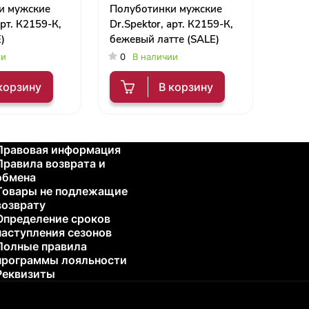
и мужские
Полуботинки мужские
арт. К2159-К,
Dr.Spektor, арт. К2159-К,
)
бежевый латте (SALE)
ии
0
В наличии
корзину
В корзину
Правовая информация
Правила возврата и
обмена
Товары не подлежащие
возврату
Определение сроков
наступления сезонов
Полные правила
программы лояльности
Реквизиты