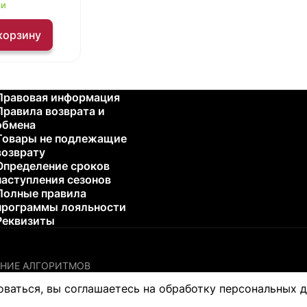
ии
корзину
Правовая информация
Правила возврата и
обмена
Товары не подлежащие
возврату
Определение сроков
наступления сезонов
Полные правила
программы лояльности
Реквизиты
НИЕ АЛГОРИТМОВ
остики или лечения каких-либо проблем со здоровьем. Пожалу
оваться, вы соглашаетесь на обработку персональных 