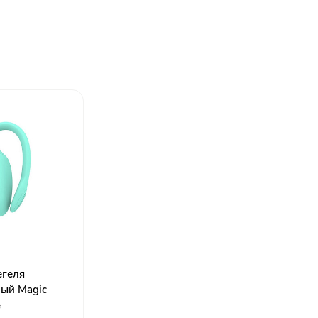
егеля
ный Magic
e