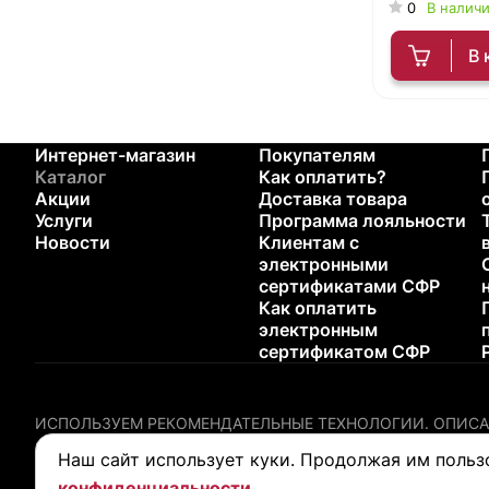
0
В налич
В 
Интернет-магазин
Покупателям
Каталог
Как оплатить?
Акции
Доставка товара
Услуги
Программа лояльности
Новости
Клиентам с
электронными
сертификатами СФР
Как оплатить
электронным
сертификатом СФР
ИСПОЛЬЗУЕМ РЕКОМЕНДАТЕЛЬНЫЕ ТЕХНОЛОГИИ.
ОПИСА
Содержание настоящего сайта не предназначено для диагн
Наш сайт использует куки. Продолжая им польз
любого медицинского изделия.
конфиденциальности