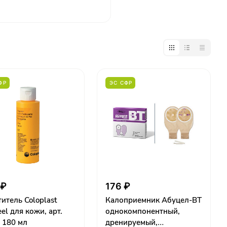
ФР
ЭС СФР
 ₽
176 ₽
итель Coloplast
Калоприемник Абуцел-ВТ
el для кожи, арт.
однокомпонентный,
 180 мл
дренируемый,