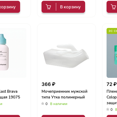
корзину
В корзину
ЭС С
366 ₽
72 ₽
ast Brava
Мочеприемник мужской
Плен
щая 19075
типа Утка полимерный
Colop
защи
ии
0
В наличии
0
В