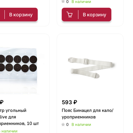
дренируемый,
0
В наличии
непрозрачный
В корзину
В корзину
 ₽
593 ₽
тр угольный
Пояс Бинацел для кало/
live для
уроприемников
приемников, 10 шт
0
В наличии
 наличии