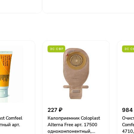
ЭС СФР
ЭС С
227 ₽
984
st Comfeel
Калоприемник Coloplast
Очист
тный арт.
Alterna Free арт. 17500
Comfe
однокомпонентный,
4710,