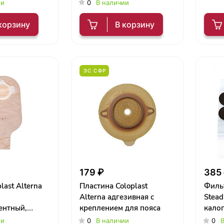
 5 шт
непрозрачный, 5 шт
ии
0
В наличии
корзину
В корзину
ЭС СФР
179 ₽
385
last Alterna
Пластина Coloplast
Филь
Alterna адгезивная с
Stead
ентный,
креплением для пояса
кало
й,
ии
0
В наличии
0
В