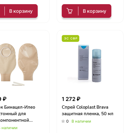
В корзину
В корзину
ЭС СФР
9 ₽
1 272 ₽
к Бинацел-Илео
Спрей Coloplast Brava
стомный для
защитная пленка, 50 мл
компонентной
0
В наличии
емы №10
 наличии