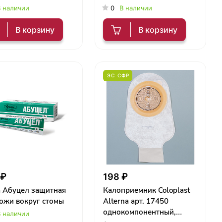
непрозрачный, шт.
 наличии
0
В наличии
В корзину
В корзину
ЭС СФР
 ₽
198 ₽
а Абуцел защитная
Калоприемник Coloplast
ожи вокруг стомы
Alterna арт. 17450
однокомпонентный,
 наличии