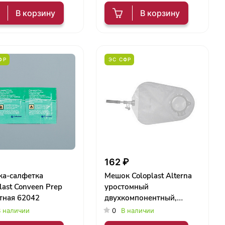
В корзину
В корзину
ФР
ЭС СФР
162 ₽
ка-салфетка
Мешок Coloplast Alterna
last Conveen Prep
уростомный
тная 62042
двухкомпонентный,
дренируемый,
 наличии
0
В наличии
прозрачный, с фланцем