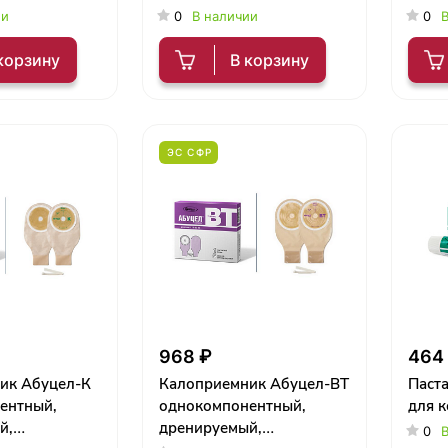
дренируемый,
ии
0
В наличии
0
В
непрозрачный с застежк
корзину
В корзину
ЭС СФР
968 ₽
464
ик Абуцел-К
Калоприемник Абуцел-ВТ
Паст
ентный,
однокомпонентный,
для к
й,
дренируемый,
0
В