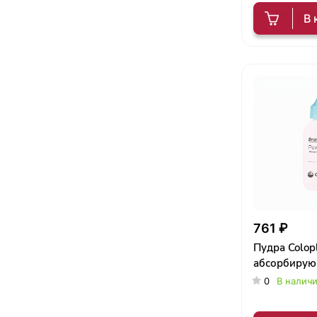
В 
761 ₽
Пудра Colopl
абсорбирую
0
В налич