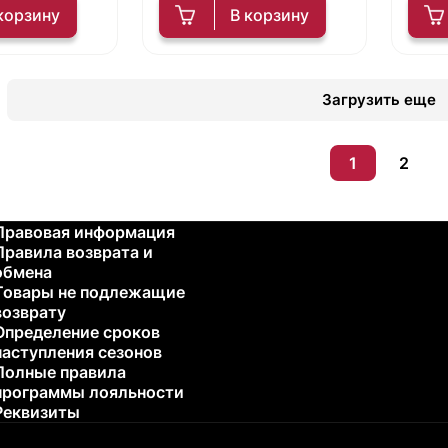
корзину
В корзину
Загрузить еще
1
2
Правовая информация
Правила возврата и
обмена
Товары не подлежащие
возврату
Определение сроков
наступления сезонов
Полные правила
программы лояльности
Реквизиты