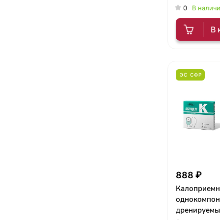
0
В налич
В 
ЭС СФР
888 ₽
Калоприемн
однокомпон
дренируемы