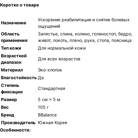
Коротко о товаре
Ускорение реабилитации и снятие болевых
Назначение
ощущений
Область
Запястье, спина, колено, голеностоп, бедро,
применения
живот, локоть, плечо, рука, стопа, поясница
Тип кожи
Для нормальной кожи
Возрастной
Для всех возрастов
диапазон
Материал
Эко-хлопок
Влагостойкость
Да
Степень
Стандартная
фиксации
Размер
5 см × 5 м
Вес
105 г
Бренд
BBalance
Производитель
Южная Корея
Особенности: