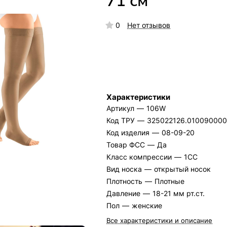
71 см
0
Нет отзывов
Характеристики
Артикул
—
106W
Код ТРУ
—
325022126.01009000
Код изделия
—
08-09-20
Товар ФСС
—
Да
Класс компрессии
—
1СС
Вид носка
—
открытый носок
Плотность
—
Плотные
Давление
—
18-21 мм рт.ст.
Пол
—
женские
Все характеристики и описание