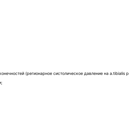
чностей (регионарное систолическое давление на a.tibialis post
и;