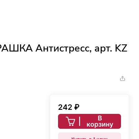
АШКА Антистресс, арт. KZ
242 ₽
В
корзину