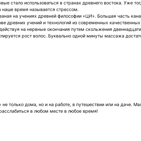
рвые стало использоваться в странах древнего востока. Уже т
 в наше время называется стрессом.
ваная на учениях древней философии «ЦИ». Большая часть кана
ове древних учений и технологий из современных качественных
ействуя на нервные окончания путем скольжения двеннадцати 
лируется рост волос. Буквально одной минуты массажа достато
е только дома, но и на работе, в путешествии или на даче. М
расслабиться в любом месте в любое время!