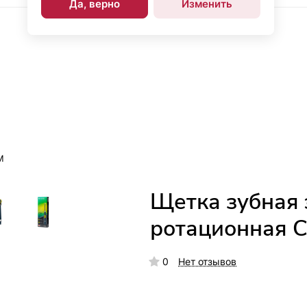
Да, верно
Изменить
М
Щетка зубная 
ротационная C
0
Нет отзывов