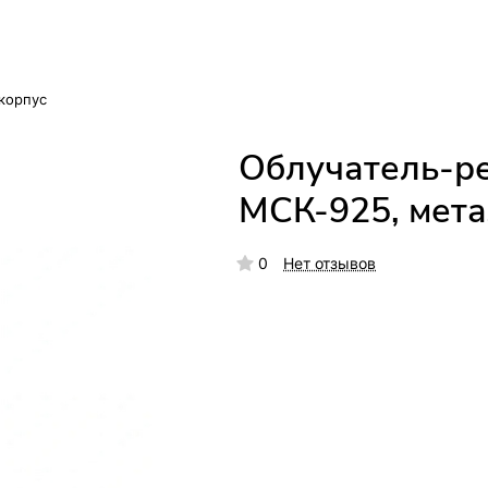
корпус
Облучатель-р
МСК-925, мета
0
Нет отзывов