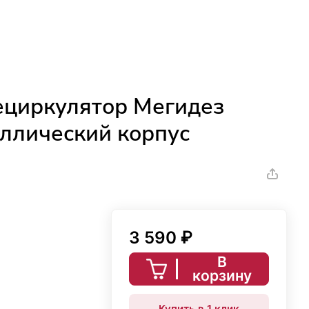
ециркулятор Мегидез
ллический корпус
3 590 ₽
В
корзину
Купить в 1 клик