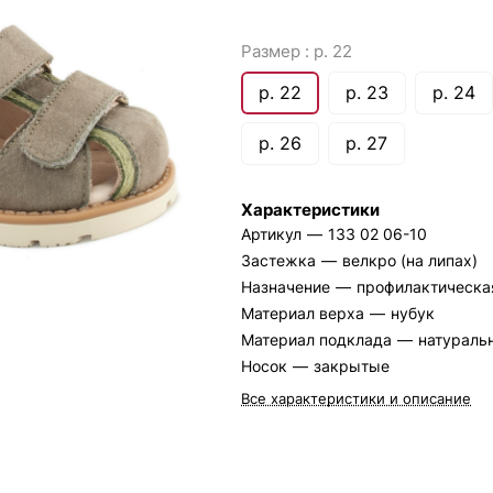
Размер :
р. 22
р. 22
р. 23
р. 24
р. 26
р. 27
Характеристики
Артикул
—
133 02 06-10
Застежка
—
велкро (на липах)
Назначение
—
профилактическа
Материал верха
—
нубук
Материал подклада
—
натураль
Носок
—
закрытые
Все характеристики и описание