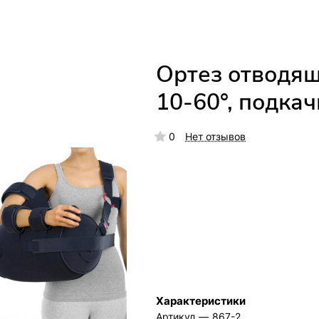
Ортез отводящи
10-60°, подка
0
Нет отзывов
Характеристики
Артикул
—
867-2