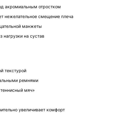
од акромиальным отростком
ет нежелательное смещение плеча
щательной манжеты
з нагрузки на сустав
ой текстурой
иальными ремнями
«теннисный мяч»
чительно увеличивает комфорт