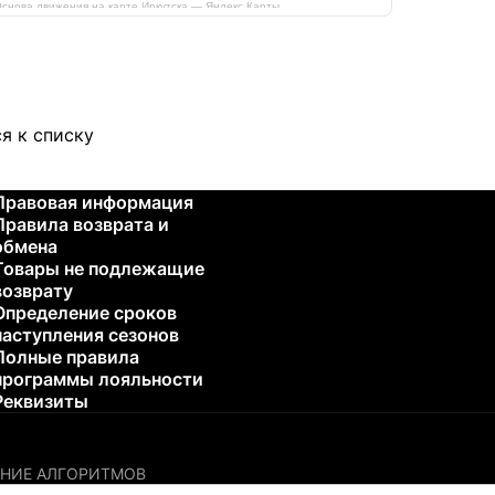
снова движения на карте Иркутска — Яндекс Карты
я к списку
Правовая информация
Правила возврата и
обмена
Товары не подлежащие
возврату
Определение сроков
наступления сезонов
Полные правила
программы лояльности
Реквизиты
НИЕ АЛГОРИТМОВ