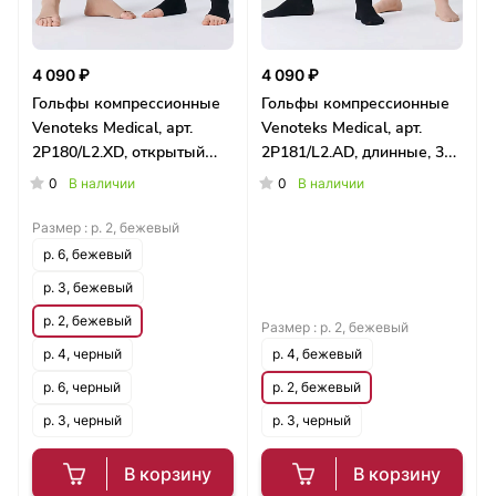
4 090 ₽
4 090 ₽
Гольфы компрессионные
Гольфы компрессионные
Venoteks Medical, арт.
Venoteks Medical, арт.
2P180/L2.XD, открытый
2P181/L2.AD, длинные, 38-
носок, длинные, 38-43 см
43 см
0
0
В наличии
В наличии
Размер :
р. 2, бежевый
р. 6, бежевый
р. 3, бежевый
р. 2, бежевый
Размер :
р. 2, бежевый
р. 4, черный
р. 4, бежевый
р. 6, черный
р. 2, бежевый
р. 3, черный
р. 3, черный
В корзину
В корзину