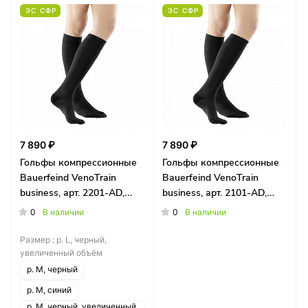
ЭС СФР
ЭС СФР
7 890 ₽
7 890 ₽
Гольфы компрессионные
Гольфы компрессионные
Bauerfeind VenoTrain
Bauerfeind VenoTrain
business, арт. 2201-AD,
business, арт. 2101-AD,
длинные 40-46 см
короткие 35-40 см
0
0
В наличии
В наличии
Размер :
р. L, черный,
увеличенный объём
р. M, черный
р. M, синий
р. M, черный, увеличенный