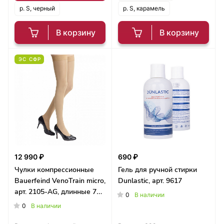
р. S, черный
р. S, карамель
В корзину
В корзину
ЭС СФР
12 990 ₽
690 ₽
Чулки компрессионные
Гель для ручной стирки
Bauerfeind VenoTrain micro,
Dunlastic, арт. 9617
арт. 2105-AG, длинные 70-
0
В наличии
80 см
0
В наличии