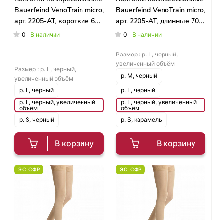
Bauerfeind VenoTrain micro,
Bauerfeind VenoTrain micro,
арт. 2205-AT, короткие 61-
арт. 2205-AT, длинные 70-
70 см
80 см
0
0
В наличии
В наличии
Размер :
р. L, черный,
увеличенный объём
Размер :
р. L, черный,
р. M, черный
увеличенный объём
р. L, черный
р. L, черный
р. L, черный, увеличенный
р. L, черный, увеличенный
объём
объём
р. S, черный
р. S, карамель
В корзину
В корзину
ЭС СФР
ЭС СФР