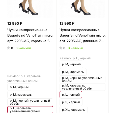
12 990 ₽
12 990 ₽
Чулки компрессионные
Чулки компрессионные
Bauerfeind VenoTrain micro,
Bauerfeind VenoTrain micro,
арт. 2205-AG, короткие 61-
арт. 2205-AG, длинные 70-
70 см
80 см
0
0
В наличии
В наличии
Размер :
р. L, черный
р. M, черный
р. M, карамель
Размер :
р. L, карамель,
р. M, черный, увеличенный
увеличенный объём
объём
р. M, карамель,
р. M, черный
увеличенный объём
р. M, карамель
р. L, черный
р. M, черный, увеличенный
р. S, черный
объём
р. L, карамель,
р. XL, карамель
увеличенный объём