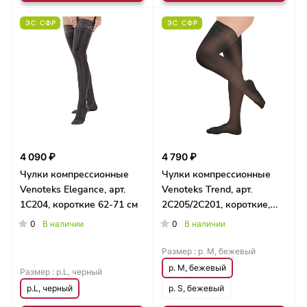
ЭС СФР
ЭС СФР
4 090 ₽
4 790 ₽
Чулки компрессионные
Чулки компрессионные
Venoteks Elegance, арт.
Venoteks Trend, арт.
1C204, короткие 62-71 см
2C205/2C201, короткие,
62-71 см
0
0
В наличии
В наличии
Размер :
р. M, бежевый
р. M, бежевый
Размер :
р.L, черный
р.L, черный
р. S, бежевый