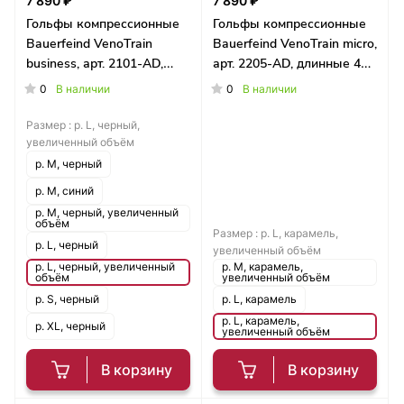
7 890 ₽
7 890 ₽
Гольфы компрессионные
Гольфы компрессионные
Bauerfeind VenoTrain
Bauerfeind VenoTrain micro,
business, арт. 2101-AD,
арт. 2205-AD, длинные 40-
длинные 40-46 см
46 см
0
0
В наличии
В наличии
Размер :
р. L, черный,
увеличенный объём
р. M, черный
р. M, синий
р. M, черный, увеличенный
объём
Размер :
р. L, карамель,
р. L, черный
увеличенный объём
р. L, черный, увеличенный
р. M, карамель,
объём
увеличенный объём
р. S, черный
р. L, карамель
р. L, карамель,
р. XL, черный
увеличенный объём
В корзину
В корзину