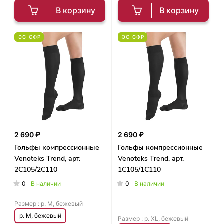
В корзину
В корзину
ЭС СФР
ЭС СФР
2 690 ₽
2 690 ₽
Гольфы компрессионные
Гольфы компрессионные
Venoteks Trend, арт.
Venoteks Trend, арт.
2C105/2C110
1C105/1C110
0
0
В наличии
В наличии
Размер :
р. M, бежевый
р. M, бежевый
Размер :
р. XL, бежевый