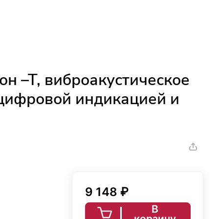
н –Т, виброакустическое
 цифровой индикацией и
9 148 ₽
В
корзину