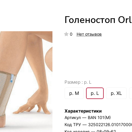
Голеностоп Orl
0
Нет отзывов
Размер :
р. L
р. M
р. L
р. XL
Характеристики
Артикул
—
BAN 101(M)
Код ТРУ
—
325022126.0101700
Код изделия
—
08-09-62