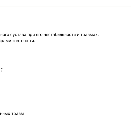
ого сустава при его нестабильности и травмах.
брами жесткости.
:
енных травм