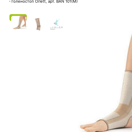
Голеностоп Orlett, арт. BAN 101(M)
ЭС СФР