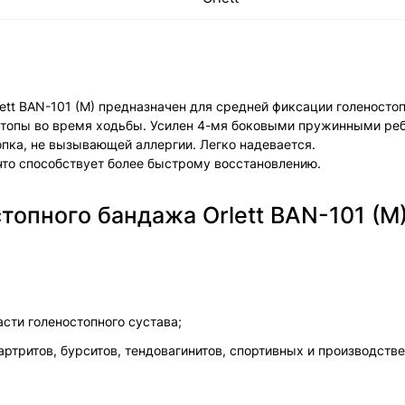
t BAN-101 (M) предназначен для средней фиксации голеностопн
 стопы во время ходьбы. Усилен 4-мя боковыми пружинными ре
опка, не вызывающей аллергии. Легко надевается.
то способствует более быстрому восстановлению.
опного бандажа Orlett BAN-101 (M)
сти голеностопного сустава;
артритов, бурситов, тендовагинитов, спортивных и производств